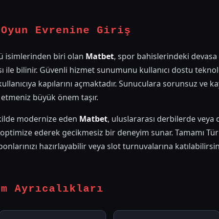
 Oyun Evrenine Giriş
 isimlerinden biri olan
Matbet
, spor bahislerindeki devasa 
ile bilinir. Güvenli hizmet sunumunu kullanıcı dostu teknolo
ullanıcıya kapılarını açmaktadır. Sunuculara sorunsuz ve k
h etmeniz büyük önem taşır.
şekilde modernize eden
Matbet
, uluslararası derbilerde vey
ni optimize ederek gecikmesiz bir deneyim sunar. Tamamı Tür
nlarınızı hazırlayabilir veya slot turnuvalarına katılabilirsin
em Ayrıcalıkları