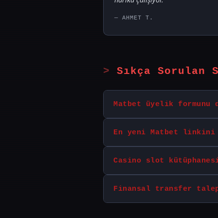
— AHMET T.
Sıkça Sorulan 
Matbet üyelik formunu 
Hayır, üyelik adımlarını tamamla
En yeni Matbet linkini
değerlendirebilirsiniz.
Şu an incelediğiniz doğrulama s
Casino slot kütüphanes
matbet giriş
adresine anında ge
Hayır, sitede yer alan tüm slot s
Finansal transfer tale
algoritmalarına sahiptir.
Seçtiğiniz güvenli kanala bağlı