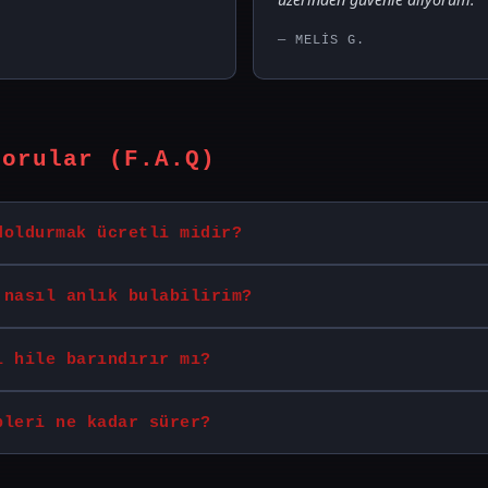
— MELIS G.
Sorular (F.A.Q)
doldurmak ücretli midir?
mak tamamen ücretsizdir. Dakikalar içinde kaydolabilir ve ilk yatır
 nasıl anlık bulabilirim?
ayfasını tarayıcınızın sık kullanılanlar kısmına ekleyerek, her li
i hile barındırır mı?
çiş sağlayabilirsiniz.
istemleri uluslararası oyun otoriteleri tarafından test edilen ve şef
pleri ne kadar sürer?
 olarak para çekme ve yatırma talepleriniz ortalama 10 ila 30 daki