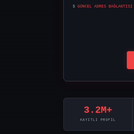
$
GÜNCEL ADRES BAĞLANTISI
3.2M+
KAYITLI PROFIL