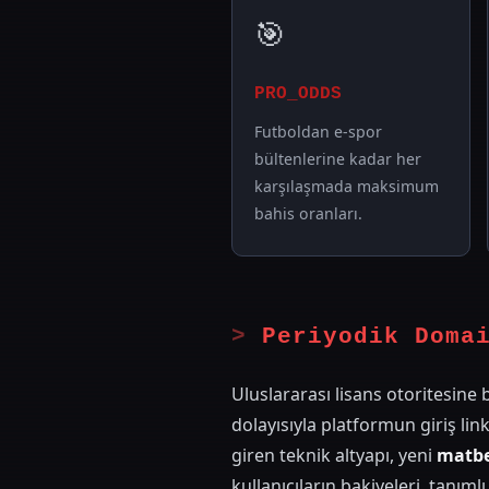
🎯
PRO_ODDS
Futboldan e-spor
bültenlerine kadar her
karşılaşmada maksimum
bahis oranları.
Periyodik Doma
Uluslararası lisans otoritesine
dolayısıyla platformun giriş lin
giren teknik altyapı, yeni
matb
kullanıcıların bakiyeleri, tanım