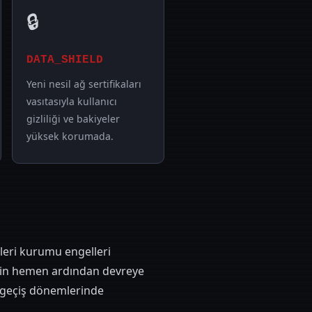
🔒
DATA_SHIELD
Yeni nesil ağ sertifikaları
vasıtasıyla kullanıcı
gizliliği ve bakiyeler
yüksek korumada.
ileri kurumu engelleri
elerin hemen ardından devreye
n geçiş dönemlerinde