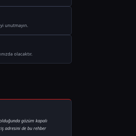
meyi unutmayın.
nızda olacaktır.
u olduğunda gözüm kapalı
iş adresini de bu rehber