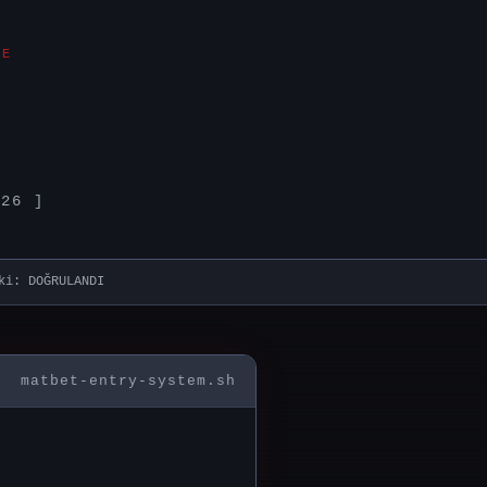
VE
026 ]
ki: DOĞRULANDI
matbet-entry-system.sh