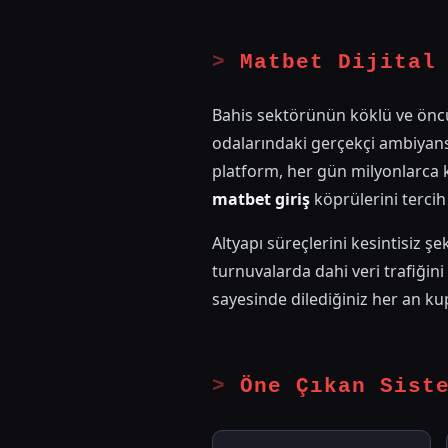
Matbet Dijital
Bahis sektörünün köklü ve öncü
odalarındaki gerçekçi ambiyansı 
platform, her gün milyonlarca k
matbet giriş
köprülerini terci
Altyapı süreçlerini kesintisiz 
turnuvalarda dahi veri trafiği
sayesinde dilediğiniz her an kupo
Öne Çıkan Sist