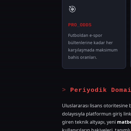
🎯
PRO_ODDS
Futboldan e-spor
bültenlerine kadar her
karşılaşmada maksimum
bahis oranları.
Periyodik Doma
Uluslararası lisans otoritesine
dolayısıyla platformun giriş lin
giren teknik altyapı, yeni
matb
kullanıcıların bakiyeleri, tanım