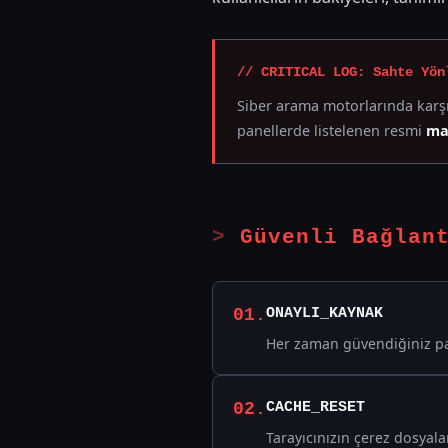
// CRITICAL LOG: Sahte Yön
Siber arama motorlarında karşın
panellerde listelenen resmi
mat
Güvenli Bağlan
ONAYLI_KAYNAK
01.
Her zaman güvendiğiniz pa
CACHE_RESET
02.
Tarayıcınızın çerez dosyala