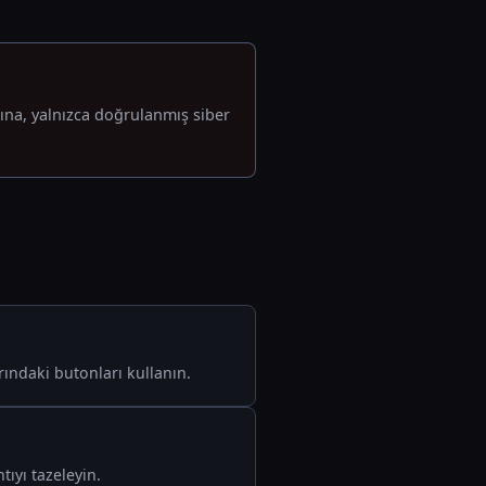
dına, yalnızca doğrulanmış siber
ndaki butonları kullanın.
tıyı tazeleyin.