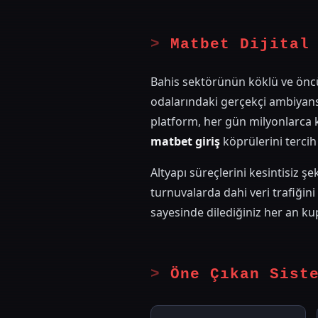
Matbet Dijital
Bahis sektörünün köklü ve öncü
odalarındaki gerçekçi ambiyansı 
platform, her gün milyonlarca k
matbet giriş
köprülerini terci
Altyapı süreçlerini kesintisiz 
turnuvalarda dahi veri trafiği
sayesinde dilediğiniz her an kupo
Öne Çıkan Sist