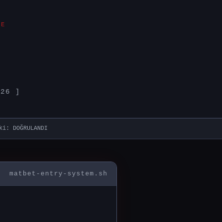
VE
026 ]
ki: DOĞRULANDI
matbet-entry-system.sh