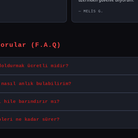
— MELIS G.
Sorular (F.A.Q)
doldurmak ücretli midir?
mak tamamen ücretsizdir. Dakikalar içinde kaydolabilir ve ilk yatır
 nasıl anlık bulabilirim?
ayfasını tarayıcınızın sık kullanılanlar kısmına ekleyerek, her li
i hile barındırır mı?
çiş sağlayabilirsiniz.
istemleri uluslararası oyun otoriteleri tarafından test edilen ve şef
pleri ne kadar sürer?
 olarak para çekme ve yatırma talepleriniz ortalama 10 ila 30 daki