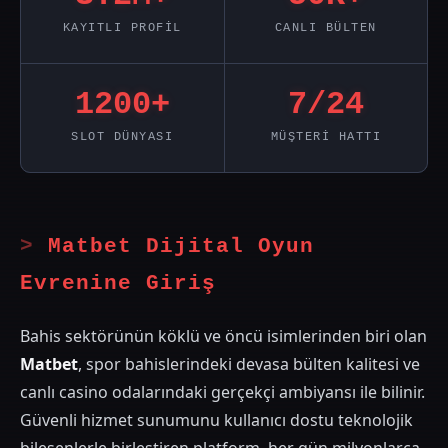
KAYITLI PROFIL
CANLI BÜLTEN
1200+
7/24
SLOT DÜNYASI
MÜŞTERI HATTI
Matbet Dijital Oyun
Evrenine Giriş
Bahis sektörünün köklü ve öncü isimlerinden biri olan
Matbet
, spor bahislerindeki devasa bülten kalitesi ve
canlı casino odalarındaki gerçekçi ambiyansı ile bilinir.
Güvenli hizmet sunumunu kullanıcı dostu teknolojik