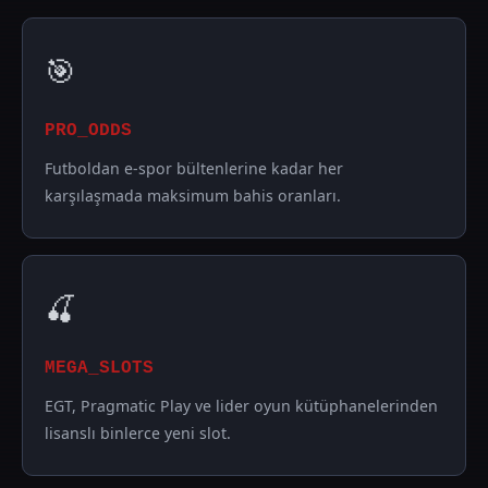
🎯
PRO_ODDS
Futboldan e-spor bültenlerine kadar her
karşılaşmada maksimum bahis oranları.
🍒
MEGA_SLOTS
EGT, Pragmatic Play ve lider oyun kütüphanelerinden
lisanslı binlerce yeni slot.