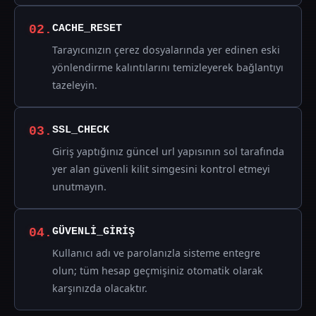
CACHE_RESET
02.
Tarayıcınızın çerez dosyalarında yer edinen eski
yönlendirme kalıntılarını temizleyerek bağlantıyı
tazeleyin.
SSL_CHECK
03.
Giriş yaptığınız güncel url yapısının sol tarafında
yer alan güvenli kilit simgesini kontrol etmeyi
unutmayın.
GÜVENLİ_GİRİŞ
04.
Kullanıcı adı ve parolanızla sisteme entegre
olun; tüm hesap geçmişiniz otomatik olarak
karşınızda olacaktır.