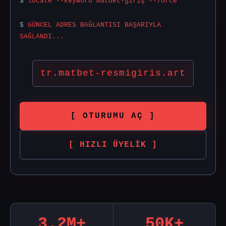
$
locate --keyword matbet-giriş --force
$
GÜNCEL ADRES BAĞLANTISI BAŞARIYLA
SAĞLANDI...
tr.matbet-resmigiris.art
[ OTURUMU AÇ ]
[ HIZLI ÜYELİK ]
3.2M+
50K+