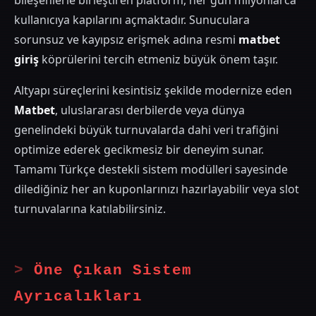
bileşenlerle birleştiren platform, her gün milyonlarca
kullanıcıya kapılarını açmaktadır. Sunuculara
sorunsuz ve kayıpsız erişmek adına resmi
matbet
giriş
köprülerini tercih etmeniz büyük önem taşır.
Altyapı süreçlerini kesintisiz şekilde modernize eden
Matbet
, uluslararası derbilerde veya dünya
genelindeki büyük turnuvalarda dahi veri trafiğini
optimize ederek gecikmesiz bir deneyim sunar.
Tamamı Türkçe destekli sistem modülleri sayesinde
dilediğiniz her an kuponlarınızı hazırlayabilir veya slot
turnuvalarına katılabilirsiniz.
Öne Çıkan Sistem
Ayrıcalıkları