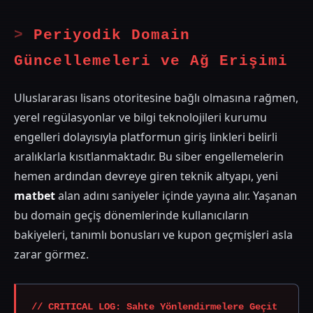
Periyodik Domain
Güncellemeleri ve Ağ Erişimi
Uluslararası lisans otoritesine bağlı olmasına rağmen,
yerel regülasyonlar ve bilgi teknolojileri kurumu
engelleri dolayısıyla platformun giriş linkleri belirli
aralıklarla kısıtlanmaktadır. Bu siber engellemelerin
hemen ardından devreye giren teknik altyapı, yeni
matbet
alan adını saniyeler içinde yayına alır. Yaşanan
bu domain geçiş dönemlerinde kullanıcıların
bakiyeleri, tanımlı bonusları ve kupon geçmişleri asla
zarar görmez.
// CRITICAL LOG: Sahte Yönlendirmelere Geçit