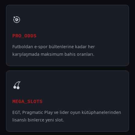
🎯
PRO_ODDS
Futboldan e-spor bültenlerine kadar her
karşılaşmada maksimum bahis oranları.
🍒
MEGA_SLOTS
EGT, Pragmatic Play ve lider oyun kütüphanelerinden
lisanslı binlerce yeni slot.