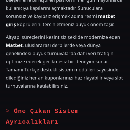
bileşenlerle birleştiren platform, her gün milyonlarca
kullanıcıya kapılarını açmaktadır. Sunuculara
sorunsuz ve kayıpsız erişmek adına resmi
matbet
giriş
köprülerini tercih etmeniz büyük önem taşır.
Altyapı süreçlerini kesintisiz şekilde modernize eden
Matbet
, uluslararası derbilerde veya dünya
genelindeki büyük turnuvalarda dahi veri trafiğini
optimize ederek gecikmesiz bir deneyim sunar.
Tamamı Türkçe destekli sistem modülleri sayesinde
dilediğiniz her an kuponlarınızı hazırlayabilir veya slot
turnuvalarına katılabilirsiniz.
Öne Çıkan Sistem
Ayrıcalıkları